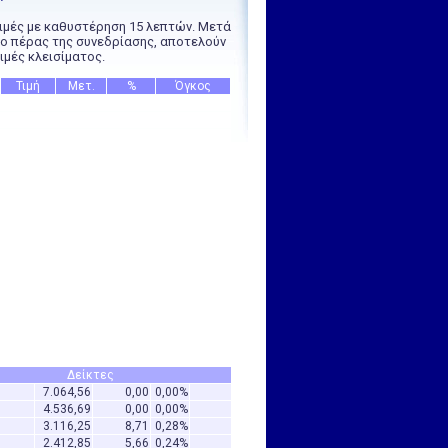
ιμές με καθυστέρηση 15 λεπτών. Μετά
ο πέρας της συνεδρίασης, αποτελούν
ιμές κλεισίματος.
Τιμή
Μετ.
%
Όγκος
Δείκτες
7.064,56
0,00
0,00%
0
4.536,69
0,00
0,00%
0
3.116,25
8,71
0,28%
0
2.412,85
5,66
0,24%
0