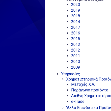
2020
2019
2018
2014
2017
2016
2015
2013
2012
2011
2010
2009
Υπηρεσίες
Χρηματιστηριακά Προϊό
Μετοχές Χ.Α.
Παράγωγα προϊόντα
Διεθνή Χρηματιστήρι
e-Trade
'Αλλα Επενδυτικά Προϊό