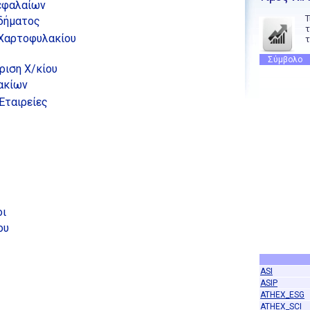
εφαλαίων
Τ
οδήματος
τ
 Χαρτοφυλακίου
τ
Σύμβολο
ριση Χ/κίου
ακίων
Εταιρείες
οι
ου
ASI
ASIP
ATHEX_ESG
ATHEX_SCI