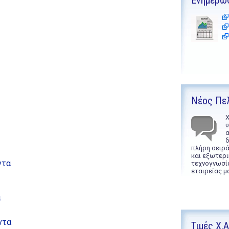
Ενημέρω
Νέος Πε
Χ
υ
α
δ
πλήρη σειρ
και εξωτερι
ντα
τεχνογνωσί
εταιρείας μ
α
ντα
Τιμές Χ.Α