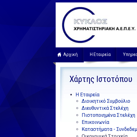
Αρχική
Η Εταιρεία
Υπηρε
Χάρτης Ιστοτόπου
Η Εταιρεία
Διοικητικό Συμβούλιο
Διευθυντικά Στελέχη
Πιστοποιημένα Στελέχη
Επικοινωνία
Καταστήματα - Συνδεδε
Οικονομικά Στοιχεία