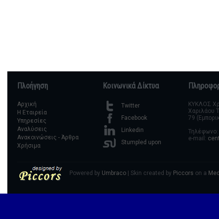
Πλοήγηση
Κοινωνικά Δίκτυα
Πληροφορ
Αρχική
ΚΥΚΛΟΣ Χρη
Twitter
Χαριλάου Τ
Η Εταιρεία
79 (Εμπορι
Facebook
Υπηρεσίες
Αναλύσεις
Linkedin
Τηλέφωνο: 
Ανακοινώσεις - Άρθρα
e-mail:
cen
Stumpled upon
Χρήσιμα
Powered by
Umbraco
| Skin created by
Piccors
on a
Med