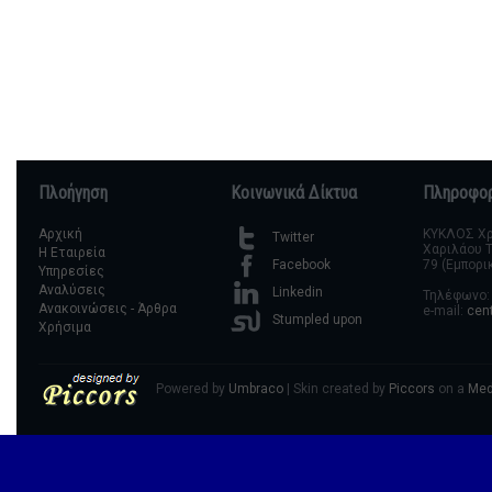
Πλοήγηση
Κοινωνικά Δίκτυα
Πληροφορ
Αρχική
ΚΥΚΛΟΣ Χρη
Twitter
Χαριλάου Τ
Η Εταιρεία
79 (Εμπορι
Facebook
Υπηρεσίες
Αναλύσεις
Linkedin
Τηλέφωνο: 
Ανακοινώσεις - Άρθρα
e-mail:
cen
Stumpled upon
Χρήσιμα
Powered by
Umbraco
| Skin created by
Piccors
on a
Med