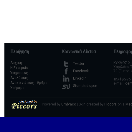
Πλοήγηση
Κοινωνικά Δίκτυα
Πληροφορ
Αρχική
ΚΥΚΛΟΣ Χρη
Twitter
Χαριλάου Τ
Η Εταιρεία
79 (Εμπορι
Facebook
Υπηρεσίες
Αναλύσεις
Linkedin
Τηλέφωνο: 
Ανακοινώσεις - Άρθρα
e-mail:
cen
Stumpled upon
Χρήσιμα
Powered by
Umbraco
| Skin created by
Piccors
on a
Med