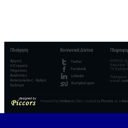
Πλοήγηση
Κοινωνικά Δίκτυα
Πληροφορ
Αρχική
ΚΥΚΛΟΣ Χρη
Twitter
Χαριλάου Τ
Η Εταιρεία
79 (Εμπορι
Facebook
Υπηρεσίες
Αναλύσεις
Linkedin
Τηλέφωνο: 
Ανακοινώσεις - Άρθρα
e-mail:
cen
Stumpled upon
Χρήσιμα
Powered by
Umbraco
| Skin created by
Piccors
on a
Med