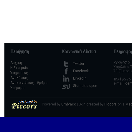
Πλοήγηση
Κοινωνικά Δίκτυα
Πληροφορ
Αρχική
ΚΥΚΛΟΣ Χρη
Twitter
Χαριλάου Τ
Η Εταιρεία
79 (Εμπορι
Facebook
Υπηρεσίες
Αναλύσεις
Linkedin
Τηλέφωνο: 
Ανακοινώσεις - Άρθρα
e-mail:
cen
Stumpled upon
Χρήσιμα
Powered by
Umbraco
| Skin created by
Piccors
on a
Med