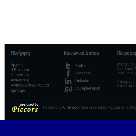
Πλοήγηση
Κοινωνικά Δίκτυα
Πληροφορ
Αρχική
ΚΥΚΛΟΣ Χρη
Twitter
Χαριλάου Τ
Η Εταιρεία
79 (Εμπορι
Facebook
Υπηρεσίες
Αναλύσεις
Linkedin
Τηλέφωνο: 
Ανακοινώσεις - Άρθρα
e-mail:
cen
Stumpled upon
Χρήσιμα
Powered by
Umbraco
| Skin created by
Piccors
on a
Med