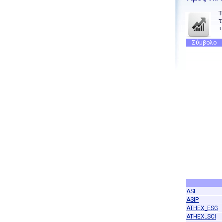
Τ
τ
τ
Σύμβολο
ASI
ASIP
ATHEX_ESG
ATHEX_SCI
DAP