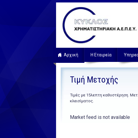
Αρχική
Η Εταιρεία
Υπηρε
Τιμή Μετοχής
Τιμές με 15λεπτη καθυστέρηση. Μετ
κλεισίματος.
Market feed is not available