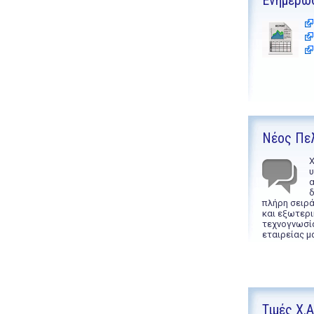
Ενημέρω
Νέος Πε
Χ
υ
α
δ
πλήρη σειρ
και εξωτερι
τεχνογνωσί
εταιρείας μ
Τιμές Χ.Α