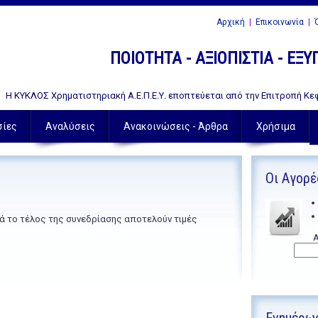
Αρχική
|
Επικοινωνία
|
Ό
ΠΟΙΟΤΗΤΑ - ΑΞΙΟΠΙΣΤΙΑ - ΕΞ
Η ΚΥΚΛΟΣ Χρηματιστηριακή Α.Ε.Π.Ε.Υ. εποπτεύεται από την Επιτροπή Κεφ
σίες
Αναλύσεις
Ανακοινώσεις - Άρθρα
Χρήσιμα
Οι Αγορέ
ά το τέλος της συνεδρίασης αποτελούν τιμές
Α