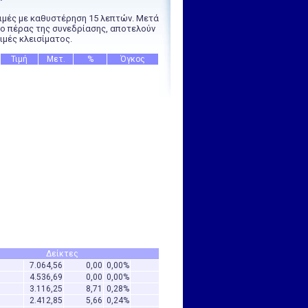
ιμές με καθυστέρηση 15 λεπτών. Μετά
ο πέρας της συνεδρίασης, αποτελούν
ιμές κλεισίματος.
Τιμή
Μετ.
%
Όγκος
Δείκτες
7.064,56
0,00
0,00%
0
4.536,69
0,00
0,00%
0
3.116,25
8,71
0,28%
0
2.412,85
5,66
0,24%
0
4.478,89
0,00
0,00%
0