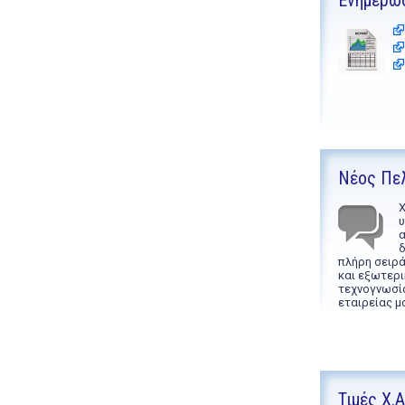
Ενημέρω
Νέος Πε
Χ
υ
α
δ
πλήρη σειρ
και εξωτερι
τεχνογνωσί
εταιρείας μ
Τιμές Χ.Α