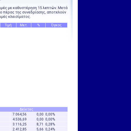
ιμές με καθυστέρηση 15 λεπτών. Μετά
ο πέρας της συνεδρίασης, αποτελούν
ιμές κλεισίματος.
Τιμή
Μετ.
%
Όγκος
Δείκτες
7.064,56
0,00
0,00%
0
4.536,69
0,00
0,00%
0
3.116,25
8,71
0,28%
0
2.412,85
5,66
0,24%
0