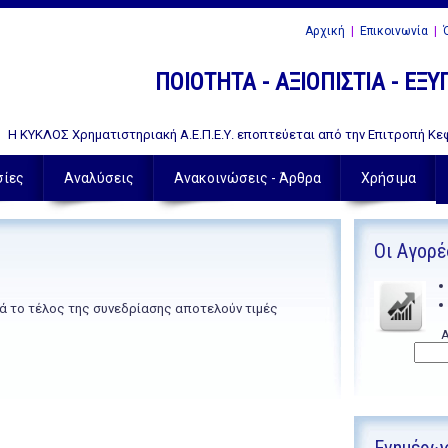
Αρχική
|
Επικοινωνία
|
Ό
ΠΟΙΟΤΗΤΑ - ΑΞΙΟΠΙΣΤΙΑ - ΕΞ
Η ΚΥΚΛΟΣ Χρηματιστηριακή Α.Ε.Π.Ε.Υ. εποπτεύεται από την Επιτροπή Κεφ
σίες
Αναλύσεις
Ανακοινώσεις - Άρθρα
Χρήσιμα
Οι Αγορέ
ά το τέλος της συνεδρίασης αποτελούν τιμές
Α