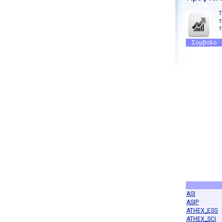
Τ
τ
τ
Σύμβολο
ASI
ASIP
ATHEX_ESG
ATHEX_SCI