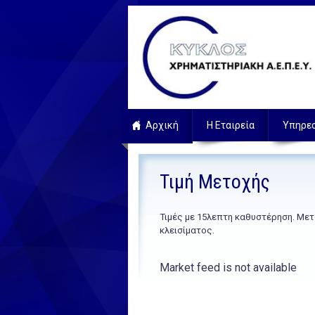
Αρχική
Η Εταιρεία
Υπηρε
Τιμή Μετοχής
Τιμές με 15λεπτη καθυστέρηση. Μετ
κλεισίματος.
Market feed is not available