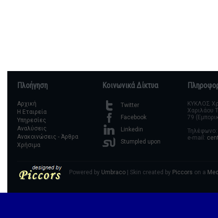
Πλοήγηση
Κοινωνικά Δίκτυα
Πληροφορ
Αρχική
ΚΥΚΛΟΣ Χρη
Twitter
Χαριλάου Τ
Η Εταιρεία
79 (Εμπορι
Facebook
Υπηρεσίες
Αναλύσεις
Linkedin
Τηλέφωνο: 
Ανακοινώσεις - Άρθρα
e-mail:
cen
Stumpled upon
Χρήσιμα
Powered by
Umbraco
| Skin created by
Piccors
on a
Med