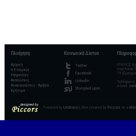
Πλοήγηση
Κοινωνικά Δίκτυα
Πληροφορ
Αρχική
ΚΥΚΛΟΣ Χρη
Twitter
Χαριλάου Τ
Η Εταιρεία
79 (Εμπορι
Facebook
Υπηρεσίες
Αναλύσεις
Linkedin
Τηλέφωνο: 
Ανακοινώσεις - Άρθρα
e-mail:
cen
Stumpled upon
Χρήσιμα
Powered by
Umbraco
| Skin created by
Piccors
on a
Med