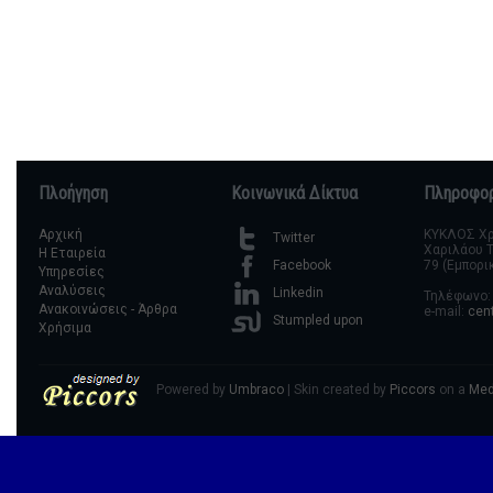
Πλοήγηση
Κοινωνικά Δίκτυα
Πληροφορ
Αρχική
ΚΥΚΛΟΣ Χρη
Twitter
Χαριλάου Τ
Η Εταιρεία
79 (Εμπορι
Facebook
Υπηρεσίες
Αναλύσεις
Linkedin
Τηλέφωνο: 
Ανακοινώσεις - Άρθρα
e-mail:
cen
Stumpled upon
Χρήσιμα
Powered by
Umbraco
| Skin created by
Piccors
on a
Med