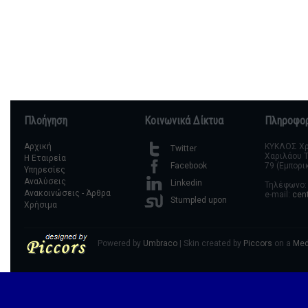
Πλοήγηση
Κοινωνικά Δίκτυα
Πληροφορ
Αρχική
ΚΥΚΛΟΣ Χρη
Twitter
Χαριλάου Τ
Η Εταιρεία
79 (Εμπορι
Facebook
Υπηρεσίες
Αναλύσεις
Linkedin
Τηλέφωνο: 
Ανακοινώσεις - Άρθρα
e-mail:
cen
Stumpled upon
Χρήσιμα
Powered by
Umbraco
| Skin created by
Piccors
on a
Med