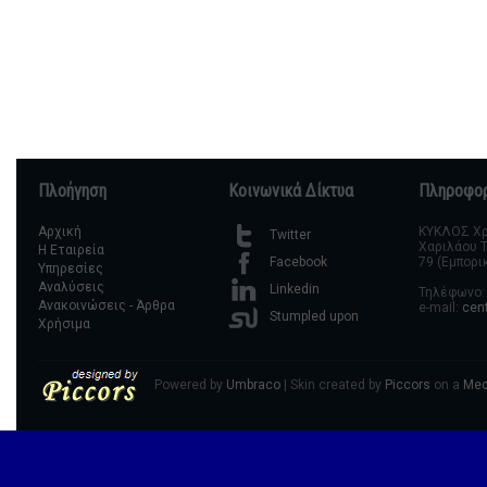
Πλοήγηση
Κοινωνικά Δίκτυα
Πληροφορ
Αρχική
ΚΥΚΛΟΣ Χρη
Twitter
Χαριλάου Τ
Η Εταιρεία
79 (Εμπορι
Facebook
Υπηρεσίες
Αναλύσεις
Linkedin
Τηλέφωνο: 
Ανακοινώσεις - Άρθρα
e-mail:
cen
Stumpled upon
Χρήσιμα
Powered by
Umbraco
| Skin created by
Piccors
on a
Med