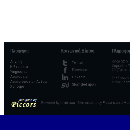
Πλοήγηση
Κοινωνικά Δίκτυα
Πληροφορ
Αρχική
ΚΥΚΛΟΣ Χρη
Twitter
Χαριλάου Τ
Η Εταιρεία
79 (Εμπορι
Facebook
Υπηρεσίες
Αναλύσεις
Linkedin
Τηλέφωνο: 
Ανακοινώσεις - Άρθρα
e-mail:
cen
Stumpled upon
Χρήσιμα
Powered by
Umbraco
| Skin created by
Piccors
on a
Med