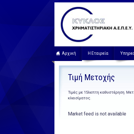
Αρχική
Η Εταιρεία
Υπηρε
Τιμή Μετοχής
Τιμές με 15λεπτη καθυστέρηση. Μετ
κλεισίματος.
Market feed is not available