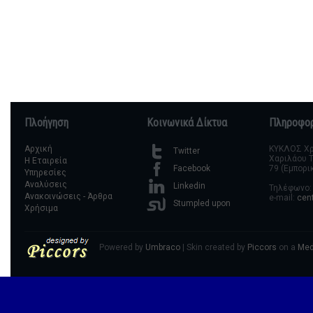
Πλοήγηση
Κοινωνικά Δίκτυα
Πληροφορ
Αρχική
ΚΥΚΛΟΣ Χρη
Twitter
Χαριλάου Τ
Η Εταιρεία
79 (Εμπορι
Facebook
Υπηρεσίες
Αναλύσεις
Linkedin
Τηλέφωνο: 
Ανακοινώσεις - Άρθρα
e-mail:
cen
Stumpled upon
Χρήσιμα
Powered by
Umbraco
| Skin created by
Piccors
on a
Med